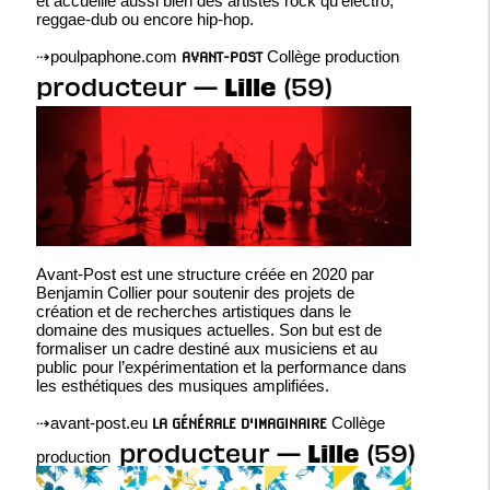
et accueille aussi bien des artistes rock qu'electro,
reggae-dub ou encore hip-hop.
⇢
poulpaphone.com
Collège production
AVANT-POST
Lille
producteur —
(59)
Avant-Post est une structure créée en 2020 par
Benjamin Collier pour soutenir des projets de
création et de recherches artistiques dans le
domaine des musiques actuelles. Son but est de
formaliser un cadre destiné aux musiciens et au
public pour l’expérimentation et la performance dans
les esthétiques des musiques amplifiées.
⇢
avant-post.eu
Collège
LA GÉNÉRALE D'IMAGINAIRE
Lille
producteur —
(59)
production