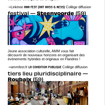
⇢
Linktree
Collège diffusion
AMM FEST (ART MASS & MESS)
Steenvoorde
festival —
(59)
Jeune association culturelle, AMM vous fait
découvrir de nouveaux horizons en organisant des
évènements hybrides et originaux en Flandres !
⇢
ammfest.fr
Collège diffusion
LA CONDITION PUBLIQUE
tiers lieu pluridisciplinaire —
Roubaix
(59)