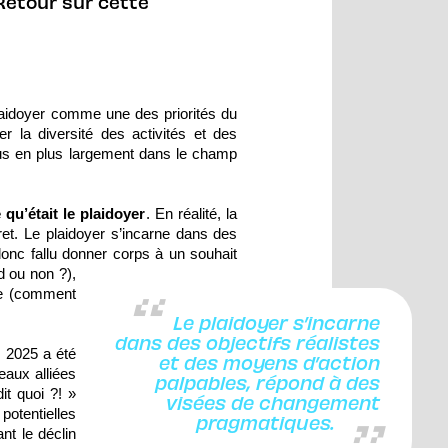
 Retour sur cette
 plaidoyer comme une des priorités du
er la diversité des activités et des
 plus en plus largement dans le champ
qu’était le plaidoyer
. En réalité, la
ret. Le plaidoyer s’incarne dans des
onc fallu donner corps à un souhait
d ou non ?),
vre (comment
Le plaidoyer s’incarne
dans des objectifs réalistes
s 2025 a été
et des moyens d’action
eaux alliées
palpables, répond à des
it quoi ?! »
visées de changement
 potentielles
pragmatiques.
ant le déclin