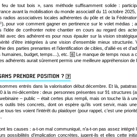
 feu de tout bois », sans méthode suffisamment solide : particip
nce avant la mobilisation du monde associatif du 11 octobre 2025, à 
es radios associatives locales adhérentes du pôle et de la Fédératio
F
), pour voir comment gagner en pertinence sur le volet médias ; an
s l’idée de confronter notre chantier en cours au regard des acteu
té avec des adhérent·es pour nous épauler sur la vision stratégique 
 mérité d’être intégrées à une vision d’ensemble mieux structurée.
ie des parties prenantes et l’identification de cibles, d’allié·es et d’a
ces humaines, budget, temps…), etc.
Le manque de temps nous a contr
6
des adhérents aurait sûrement permis une meilleure appréhension de 
 SANS PRENDRE POSITION ?
7
s sommes entrés dans la valorisation début décembre. Et là, patatras
30 à la mi-décembre : deux personnes présentes sur 91 structures (
 webinaire – public – était certes plus rempli, mais on touche là à u
utils très concrets, dont on espère qu’ils vont servir, mais une
 tous·tes voient l’intérêt du plaidoyer (pour rappel, c’est une priorit
.
nt les causes : a-t-on mal communiqué, n’a-t-on pas assez intégré 
urs possibilités d’implication concrètes, jugent-ils et elles cette in