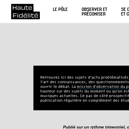
LE PÔLE
OBSERVER ET
SE 
PRÉCONISER
ET 
Retrouvez ici des sujets d'actu problématisés,
l'art des connaissances, des questionnements 
ouvrir le débat. La
mission d'observation du p
hauteur sur des sujets du moment ou qu'on es
musiques actuelles. Ce pas de côté prospectif
publication régulière en complément des étu
Publié sur un rythme trimestriel,