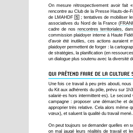
On mesure rétrospectivement avoir fait «
rencontre au Club de la Presse Hauts-de-Fra
de LMAHDF
; tentatives de mobiliser l
5
associatives du Nord de la France (
FRAN
cadre de nos
rencontres territoriales
, dan
commission plaidoyer interne à Haute Fidéli
d’avoir été inutiles, ces actions auraient
plaidoyer permettent de forger : la cartograph
de stratégies, la planification (en ressour
un dialogue plus soutenu avec la diversité 
QUI PRÉTEND FAIRE DE LA CULTURE
Une fois ce travail à peu près abouti, nou
du Kit aux adhérents du pôle, prévu sur 1h
salarié·es hors intermittent·es). Le second
campagne : proposer une démarche et des o
approprier très relative. Cela alors même que
vœux), et saluent la qualité du travail mené..
On peut toujours se demander quelles en so
on mal jaugé leurs réalités de travail et le