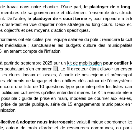
e travail dans notre chantier. D’une part,
le plaidoyer de « long
s membres de sa gouvernance et idéalement l’ensemble des structu
t. De l’autre,
le plaidoyer de « court terme »
, pour répondre à la 
ash-test en vue d’ajuster notre stratégie au long cours. Deux éc
s objectifs et des moyens d’action spécifiques.
ritaires ont été ciblés par l’équipe salariée du pôle : réinscrire la cu
 et médiatique ; sanctuariser les budgets culture des municipalit
en tenant compte de l’inflation.
 à partir de septembre 2025 sur un
kit de mobilisation
pour outiller 
·les souhaitant s’en emparer
. Le fil directeur étant d’avoir un e
3
t les élu·es
locaux et locales, à partir de nos enjeux et préoccupa
es éléments de langage et des chiffres clés autour de l’écosystèm
core une liste de 10 questions type pour interpeller les listes ca
s politiques culturelles qu’elles entendent mener. Le Kit a ensuite été e
l possible : guide de prise en main, modèles de courrier aux élu·e
prise de parole publique, série de 15 engagements municipaux en f
nication.
ollective à adopter nous interrogeait
: valait-il mieux coordonner le
locale, autour de mots d’ordre et de ressources communes, ou part