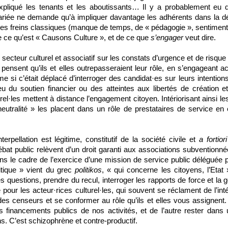
liqué les tenants et les aboutissants… Il y a probablement eu de
alariée ne demande qu’à impliquer davantage les adhérents dans la dé
ces freins classiques (manque de temps, de « pédagogie », sentiment d’
 ce qu’est « Causons Culture », et de ce que
s’engager
veut dire.
ecteur culturel et associatif sur les constats d’urgence et de risque
pensent qu’ils et elles outrepasseraient leur rôle, en s’engageant
e si c’était déplacé d’interroger des candidat·es sur leurs intentio
eu du soutien financier ou des atteintes aux libertés de création 
urel·les mettent à distance l’engagement citoyen.
Intériorisant ainsi le
 neutralité » les placent dans un rôle de prestataires de service e
terpellation est légitime, constitutif de la société civile et
a fortiori
ébat public relèvent d’un droit garanti aux associations subventionnée
ans le cadre de l’exercice d’une mission de service public déléguée
itique » vient du grec
politikos
, « qui concerne les citoyens, l’Etat
s questions, prendre du recul, interroger les rapports de force et la
 pour les acteur·rices culturel·les, qui souvent se réclament de l’inté
u des censeurs et se conformer au rôle qu’ils et elles vous assignent
s financements publics de nos activités, et de l’autre rester dans
ns. C’est schizophrène et contre-productif.