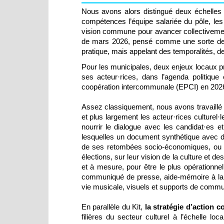
Nous avons alors distingué deux échelles d
compétences l’équipe salariée du pôle, le
vision commune pour avancer collectivemen
de mars 2026, pensé comme une sorte de cr
pratique, mais appelant des temporalités, de
Pour les municipales, deux enjeux locaux prio
ses acteur·rices, dans l’agenda politique
coopération intercommunale (EPCI) en 2026, 
Assez classiquement, nous avons travaillé
et plus largement les acteur·rices culturel
nourrir le dialogue avec les candidat·es e
lesquelles un document synthétique avec d
de ses retombées socio-économiques, ou en
élections, sur leur vision de la culture et de
et à mesure, pour être le plus opérationne
communiqué de presse, aide-mémoire à la 
vie musicale, visuels et supports de commu
En parallèle du Kit,
la stratégie d’action c
filières du secteur culturel à l’échelle 