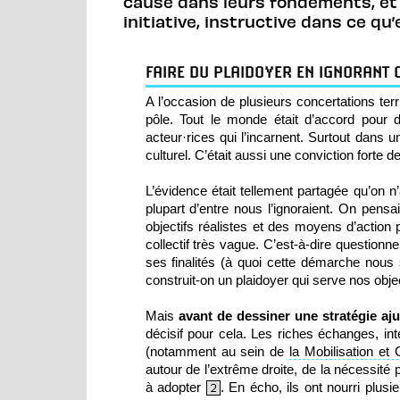
cause dans leurs fondements, et l
initiative, instructive dans ce qu’
FAIRE DU PLAIDOYER EN IGNORANT 
A l’occasion de plusieurs concertations ter
pôle. Tout le monde était d’accord pour di
acteur·rices qui l’incarnent. Surtout dans 
culturel. C’était aussi une conviction forte d
L’évidence était tellement partagée qu’on n
plupart d’entre nous l’ignoraient. On pensa
objectifs réalistes et des moyens d’action
collectif très vague.
C’est-à-dire questionne
ses finalités (à quoi cette démarche nous
construit-on un plaidoyer qui serve nos object
Mais
avant de dessiner une stratégie aju
décisif pour cela. Les riches échanges, int
(notamment au sein de
la Mobilisation et 
autour de l’extrême droite, de la nécessité p
à adopter
. En écho, ils ont nourri plus
2