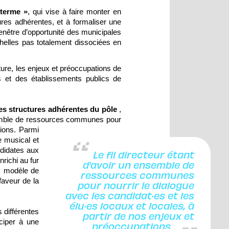
 terme »
, qui vise à faire monter en
res adhérentes, et à formaliser une
fenêtre d’opportunité des municipales
helles pas totalement dissociées en
lture, les enjeux et préoccupations de
és et des établissements publics de
les structures adhérentes du pôle
,
nsemble de ressources communes pour
tions. Parmi
e musical et
ndidates aux
Le fil directeur étant
nrichi au fur
d’avoir un ensemble de
s, modèle de
ressources communes
aveur de la
pour nourrir le dialogue
avec les candidat·es et les
élu·es locaux et locales, à
s différentes
partir de nos enjeux et
iciper à une
préoccupations