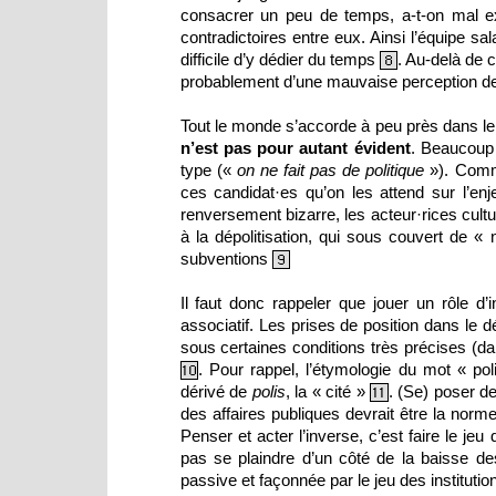
consacrer un peu de temps, a-t-on mal exp
contradictoires entre eux. Ainsi l’équipe s
difficile d’y dédier du temps
. Au-delà de 
8
probablement d’une mauvaise perception de
Tout le monde s’accorde à peu près dans le s
n’est pas pour autant évident
. Beaucoup 
type («
on ne fait pas de politique
»). Comm
ces candidat·es qu’on les attend sur l’enj
renversement bizarre, les acteur·rices cult
à la dépolitisation, qui sous couvert de «
subventions
9
Il faut donc rappeler que jouer un rôle d’in
associatif. Les prises de position dans le d
sous certaines conditions très précises (d
. Pour rappel, l’étymologie du mot « pol
10
dérivé de
polis
, la « cité »
. (Se) poser de
11
des affaires publiques devrait être la norme
Penser et acter l’inverse, c’est faire le je
pas se plaindre d’un côté de la baisse de
passive et façonnée par le jeu des institutio