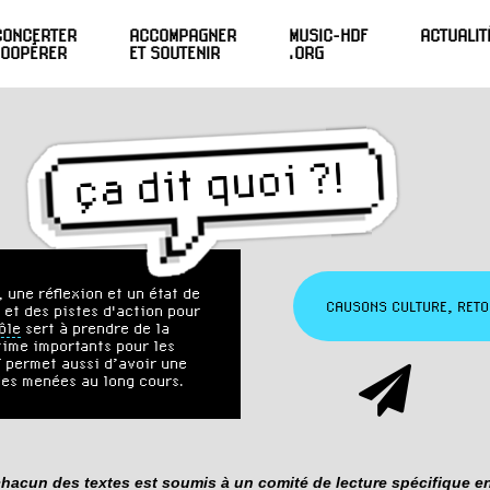
CONCERTER
ACCOMPAGNER
MUSIC-HDF
ACTUALIT
COOPÉRER
ET SOUTENIR
.ORG
 une réflexion et un état de
et des pistes d'action pour
ôle
sert à prendre de la
time importants pour les
 permet aussi d’avoir une
des menées au long cours.
 chacun des textes est soumis à un comité de lecture spécifique e