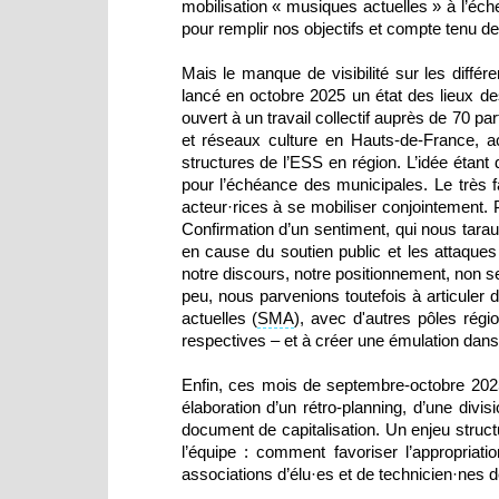
mobilisation « musiques actuelles » à l’éch
pour remplir nos objectifs et compte tenu 
Mais le manque de visibilité sur les différ
lancé en octobre 2025 un état des lieux des
ouvert à un travail collectif auprès de 70 
et réseaux culture en Hauts-de-France, ac
structures de l’ESS en région. L’idée étant 
pour l’échéance des municipales. Le très f
acteur·rices à se mobiliser conjointement. P
Confirmation d’un sentiment, qui nous taraud
en cause du soutien public et les attaques
notre discours, notre positionnement, non 
peu, nous parvenions toutefois à articule
actuelles (
SMA
), avec d'autres pôles rég
respectives – et à créer une émulation dans 
Enfin, ces mois de septembre-octobre 202
élaboration d’un rétro-planning, d’une divis
document de capitalisation. Un enjeu struc
l’équipe : comment favoriser l’appropriat
associations d’élu·es et de technicien·nes de 