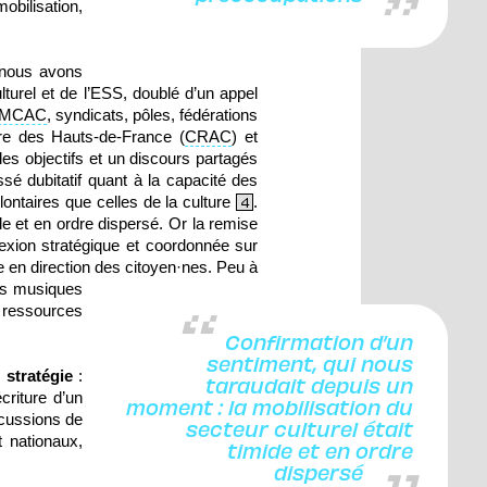
obilisation,
, nous avons
lturel et de l’ESS, doublé d’un appel
MCAC
, syndicats, pôles, fédérations
ure des Hauts-de-France (
CRAC
) et
des objectifs et un discours partagés
sé dubitatif quant à la capacité des
olontaires que celles de la culture
.
4
de et en ordre dispersé. Or la remise
lexion stratégique et coordonnée sur
 en direction des citoyen·nes.
Peu à
es musiques
 ressources
Confirmation d’un
sentiment, qui nous
e stratégie
:
taraudait depuis un
criture d’un
moment : la mobilisation du
scussions de
secteur culturel était
t nationaux,
timide et en ordre
dispersé