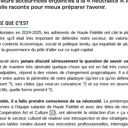
eurs acteur·rices enjoint·es à la « neutralité ».
elle raconte pour mieux préparer l’avenir.
CE QUE C’EST
ritoriales en 2024-2025, les adhérents de Haute Fidélité ont cité le
re qu’il était très important de défendre notre secteur, de valoris
un contexte économique, social et politique tendu, qui inquiétait de
e la gouvernance du pôle d’aller sur ce sujet capital.
’avait alors
jamais discuté sérieusement la question de savoir ce 
it de manière très abstraite quelque chose qui est en fait très conc
 palpables, répond à des visées de changement pragmatiques. Il a d
r entre autres le périmètre de notre plaidoyer (qu’est-ce qu’on défen
 sert ?), ses cibles (qui veut-on convaincre ?) et sa mise en œu
ifs, quelle forme prend-il ?).
stée, il a fallu prendre conscience de sa nécessité
. Le printemp
ernes à l’équipe salariée de Haute Fidélité et avec des têtes de rés
Coopération Art et Culture
), ont alimenté la rédaction d’un « ça d
1
our le secteur culturel de réaliser son introspection et des stratégies
ieurs tables rondes durant nos
rencontres professionnelles
, interroge