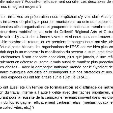
elle nationale ? Pouvait-on efficacement concilier ces deux axes de m
de nos (maigres) moyens ?
entes initiatives en préparation nous empêchait d’y voir clair. Aussi
 initiatives de plaidoyer pour les municipales au sein du secteur cu
partenaires clés : organisations et groupements nationaux membres de
teur·rices mobilisé·es au sein du Collectif Régional Arts et Cult
de voir s’il y avait des « forces vives » et si nous pouvions trouver 
aible nombre de retours et les premiers échanges nous ont vite lais
our la petite histoire, les organisations de l’ESS ont été bien plus v
ait depuis un moment : la mobilisation du secteur culturel était timi
 croissantes à son encontre appelaient, plus que jamais, à une réf
seulement en défense du secteur mais aussi de manière plus proactive
r des choses – avec
la campagne nationale
menée par le Syndicat d
ionaux musiques actuelles en échangeant sur nos stratégies et nos
des espaces qui ont fort à faire sur le sujet (le CRAC).
5 ont aussi été
un temps de formalisation et d’affinage de notr
ion du travail interne à Haute Fidélité avec des tâches prioritaires, é
turant pour la réussite de la campagne revenait souvent dans les di
ion du Kit et gagner efficacement certains relais (médias locaux e
collectivités, etc.) ?