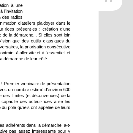
ation à une
l’invitation
n des radios
imation d’ateliers plaidoyer dans le
r·rices présent·es ; création d’une
de la démarche... Si elles sont loin
 Vision que des outils classiques du
dversaires, la priorisation consécutive
aint à aller vite et à l’essentiel, et
la démarche de leur côté.
 ! Premier webinaire de présentation
avec un nombre estimé d’environ 600
ne des limites (et déconvenues) de la
 capacité des acteur·rices à se les
é du pôle qu’iels ont appelée de leurs
les adhérents dans la démarche, a-t-
itiative pas assez intéressante pour y