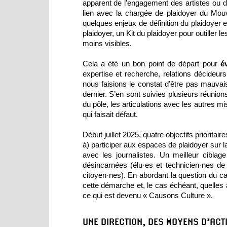
apparent de l’engagement des artistes ou du 
lien avec la chargée de plaidoyer du Mou
quelques enjeux de définition du plaidoyer et
plaidoyer, un Kit du plaidoyer pour outiller 
moins visibles.
Cela a été un bon point de départ pour
é
expertise et recherche, relations décideurs
nous faisions le constat d’être pas mauvais
dernier. S’en sont suivies plusieurs réunion
du pôle, les articulations avec les autres mi
qui faisait défaut.
Début juillet 2025, quatre objectifs priorita
à) participer aux espaces de plaidoyer sur l
avec les journalistes. Un meilleur ciblag
désincarnées (élu·es et technicien·nes de c
citoyen·nes). En abordant la question du 
cette démarche et, le cas échéant, quelles a
ce qui est devenu « Causons Culture ».
UNE DIRECTION, DES MOYENS D’ACT