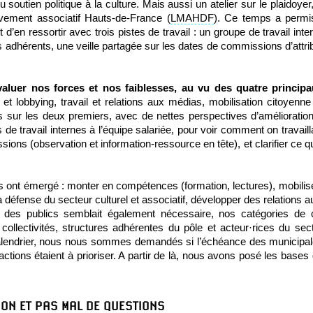
soutien politique à la culture. Mais aussi un atelier sur le plaidoyer
vement associatif Hauts-de-France (
LMAHDF
). Ce temps a permi
 d’en ressortir avec trois pistes de travail : un groupe de travail int
les adhérents, une veille partagée sur les dates de commissions d’attri
valuer nos forces et nos faiblesses, au vu des quatre princi
 et lobbying, travail et relations aux médias, mobilisation citoyenn
 sur les deux premiers, avec de nettes perspectives d’amélioration s
s de travail internes à l’équipe salariée, pour voir comment on travail
ssions (observation et information-ressource en tête), et clarifier ce q
ires ont émergé : monter en compétences (formation, lectures), mobiliser
a défense du secteur culturel et associatif, développer des relations 
e des publics semblait également nécessaire, nos catégories de ci
ollectivités, structures adhérentes du pôle et acteur·rices du secte
calendrier, nous nous sommes demandés si l’échéance des municipal
ctions étaient à prioriser. A partir de là, nous avons posé les bases 
ION ET PAS MAL DE QUESTIONS