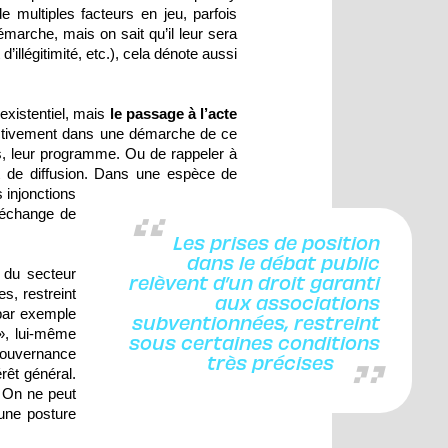
 multiples facteurs en jeu, parfois
marche, mais on sait qu’il leur sera
illégitimité, etc.), cela dénote aussi
 existentiel, mais
le passage à l’acte
 activement dans une démarche de ce
ns, leur programme. Ou de rappeler à
et de diffusion. Dans une espèce de
s injonctions
n échange de
Les prises de position
dans le débat public
du secteur
relèvent d’un droit garanti
s, restreint
aux associations
 par exemple
subventionnées, restreint
 », lui-même
sous certaines conditions
 gouvernance
très précises
rêt général.
. On ne peut
 une posture