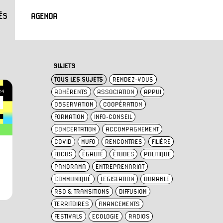
ÉS
AGENDA
SUJETS
TOUS LES SUJETS
RENDEZ-VOUS
ADHÉRENTS
ASSOCIATION
APPUI
24
OBSERVATION
COOPÉRATION
FORMATION
INFO-CONSEIL
CONCERTATION
ACCOMPAGNEMENT
COVID
MUFO
RENCONTRES
FILIÈRE
FOCUS
ÉGALITÉ
ÉTUDES
POLITIQUE
PANORAMA
ENTREPRENARIAT
COMMUNIQUÉ
LEGISLATION
DURABLE
RSO & TRANSITIONS
DIFFUSION
TERRITOIRES
FINANCEMENTS
FESTIVALS
ECOLOGIE
RADIOS