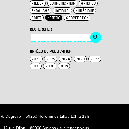
ATELIER
COMMUNICATION
ARTISTES
EMBAUCHE
NATIONAL
NUMÉRIQUE
SANTÉ
MÉTIERS
COOPERATION
RECHERCHER
ANNÉES DE PUBLICATION
2026
2025
2024
2023
2022
2021
2020
2019
R. Degrève – 59260 Hellemmes Lille / 10h à 17h
12 rue Dijon – 80000 Amiens / sur rendez-vous