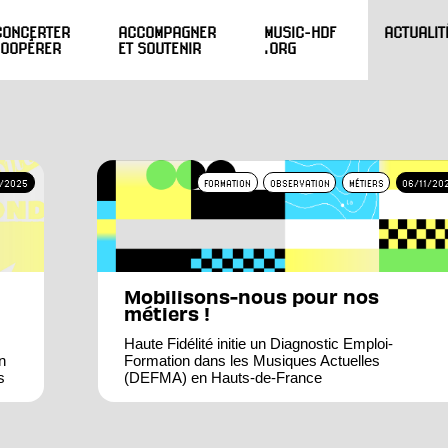
CONCERTER
ACCOMPAGNER
MUSIC-HDF
ACTUALIT
COOPÉRER
ET SOUTENIR
.ORG
/2025
FORMATION
OBSERVATION
MÉTIERS
06/11/20
Mobilisons-nous pour nos
métiers !
Haute Fidélité initie un Diagnostic Emploi-
n
Formation dans les Musiques Actuelles
s
(DEFMA) en Hauts-de-France