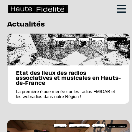
Actualités
OBSERVATION
ÉTUDE
RADIOS
21/09/2023
Etat des lieux des radios
associatives et musicales en Hauts-
de-France
La première étude menée sur les radios FM/DAB et
les webradios dans notre Région !
RADIOS
OBSERVATION
ÉTUDES
16/04/2021