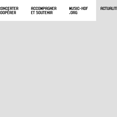
CONCERTER
ACCOMPAGNER
MUSIC-HDF
ACTUALIT
COOPÉRER
ET SOUTENIR
.ORG