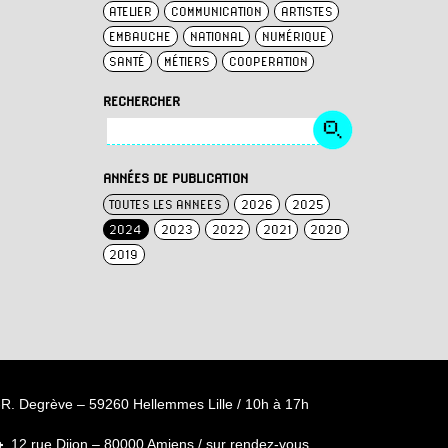
ATELIER
COMMUNICATION
ARTISTES
EMBAUCHE
NATIONAL
NUMÉRIQUE
SANTÉ
MÉTIERS
COOPERATION
RECHERCHER
ANNÉES DE PUBLICATION
TOUTES LES ANNEES
2026
2025
2024
2023
2022
2021
2020
2019
R. Degrève – 59260 Hellemmes Lille / 10h à 17h
12 rue Dijon – 80000 Amiens / sur rendez-vous