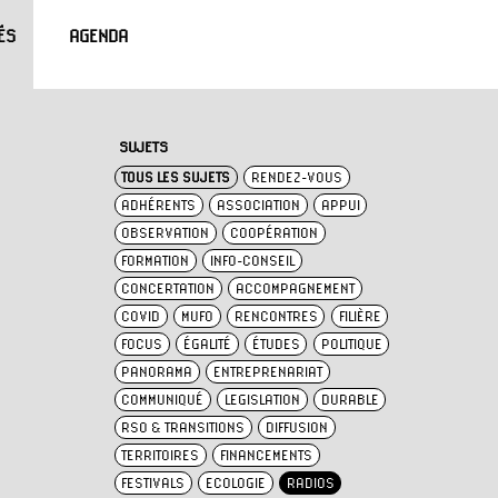
ÉS
AGENDA
SUJETS
TOUS LES SUJETS
RENDEZ-VOUS
ADHÉRENTS
ASSOCIATION
APPUI
OBSERVATION
COOPÉRATION
FORMATION
INFO-CONSEIL
CONCERTATION
ACCOMPAGNEMENT
COVID
MUFO
RENCONTRES
FILIÈRE
FOCUS
ÉGALITÉ
ÉTUDES
POLITIQUE
PANORAMA
ENTREPRENARIAT
COMMUNIQUÉ
LEGISLATION
DURABLE
RSO & TRANSITIONS
DIFFUSION
TERRITOIRES
FINANCEMENTS
FESTIVALS
ECOLOGIE
RADIOS