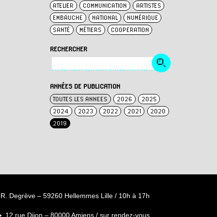
ATELIER
COMMUNICATION
ARTISTES
EMBAUCHE
NATIONAL
NUMÉRIQUE
SANTÉ
MÉTIERS
COOPERATION
RECHERCHER
ANNÉES DE PUBLICATION
TOUTES LES ANNEES
2026
2025
2024
2023
2022
2021
2020
2019
R. Degrève – 59260 Hellemmes Lille / 10h à 17h
12 rue Dijon – 80000 Amiens / sur rendez-vous