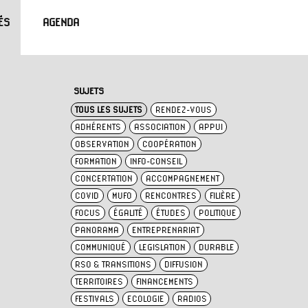
ÉS
AGENDA
SUJETS
TOUS LES SUJETS
RENDEZ-VOUS
ADHÉRENTS
ASSOCIATION
APPUI
OBSERVATION
COOPÉRATION
FORMATION
INFO-CONSEIL
CONCERTATION
ACCOMPAGNEMENT
COVID
MUFO
RENCONTRES
FILIÈRE
FOCUS
ÉGALITÉ
ÉTUDES
POLITIQUE
PANORAMA
ENTREPRENARIAT
COMMUNIQUÉ
LEGISLATION
DURABLE
RSO & TRANSITIONS
DIFFUSION
TERRITOIRES
FINANCEMENTS
FESTIVALS
ECOLOGIE
RADIOS