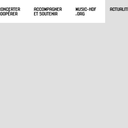
CONCERTER
ACCOMPAGNER
MUSIC-HDF
ACTUALIT
COOPÉRER
ET SOUTENIR
.ORG