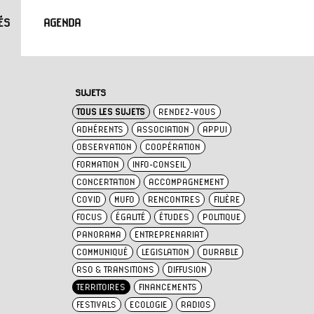
ÉS
AGENDA
SUJETS
TOUS LES SUJETS
RENDEZ-VOUS
ADHÉRENTS
ASSOCIATION
APPUI
OBSERVATION
COOPÉRATION
FORMATION
INFO-CONSEIL
CONCERTATION
ACCOMPAGNEMENT
COVID
MUFO
RENCONTRES
FILIÈRE
FOCUS
ÉGALITÉ
ÉTUDES
POLITIQUE
PANORAMA
ENTREPRENARIAT
COMMUNIQUÉ
LEGISLATION
DURABLE
RSO & TRANSITIONS
DIFFUSION
TERRITOIRES
FINANCEMENTS
FESTIVALS
ECOLOGIE
RADIOS