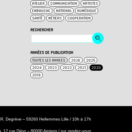
ATELIER
COMMUNICATION
ARTISTES
EMBAUCHE
NATIONAL
NUMÉRIQUE
SANTÉ
MÉTIERS
COOPERATION
RECHERCHER
ANNÉES DE PUBLICATION
TOUTES LES ANNEES
2026
2025
2024
2023
2022
2021
2020
2019
R. Degrève – 59260 Hellemmes Lille / 10h à 17h
12 rue Dijon – 80000 Amiens / sur rendez-vous