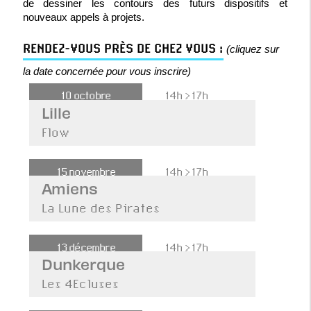
de dessiner les contours des futurs dispositifs et
nouveaux appels à projets.
RENDEZ-VOUS PRÈS DE CHEZ VOUS :
(cliquez sur
la date concernée pour vous inscrire)
10 octobre
14h > 17h
Lille
Flow
15 novembre
14h > 17h
Amiens
La Lune des Pirates
13 décembre
14h > 17h
Dunkerque
Les 4Ecluses