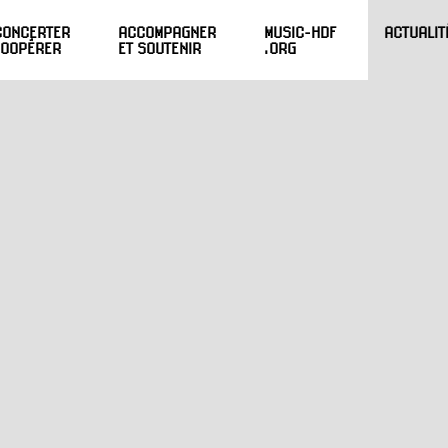
CONCERTER
ACCOMPAGNER
MUSIC-HDF
ACTUALIT
COOPÉRER
ET SOUTENIR
.ORG