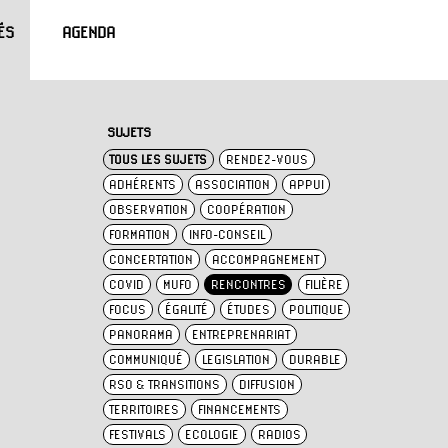
ÉS
AGENDA
SUJETS
TOUS LES SUJETS
RENDEZ-VOUS
ADHÉRENTS
ASSOCIATION
APPUI
OBSERVATION
COOPÉRATION
FORMATION
INFO-CONSEIL
CONCERTATION
ACCOMPAGNEMENT
COVID
MUFO
RENCONTRES
FILIÈRE
FOCUS
ÉGALITÉ
ÉTUDES
POLITIQUE
PANORAMA
ENTREPRENARIAT
COMMUNIQUÉ
LEGISLATION
DURABLE
RSO & TRANSITIONS
DIFFUSION
TERRITOIRES
FINANCEMENTS
FESTIVALS
ECOLOGIE
RADIOS