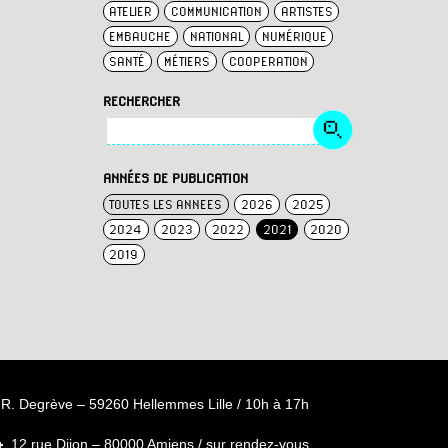
ATELIER
COMMUNICATION
ARTISTES
EMBAUCHE
NATIONAL
NUMÉRIQUE
SANTÉ
MÉTIERS
COOPERATION
RECHERCHER
ANNÉES DE PUBLICATION
TOUTES LES ANNEES
2026
2025
2024
2023
2022
2021
2020
2019
R. Degrève – 59260 Hellemmes Lille / 10h à 17h
12 rue Dijon – 80000 Amiens / sur rendez-vous