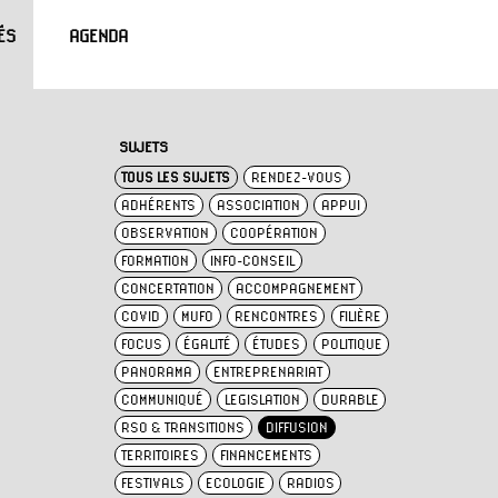
ÉS
AGENDA
SUJETS
TOUS LES SUJETS
RENDEZ-VOUS
ADHÉRENTS
ASSOCIATION
APPUI
OBSERVATION
COOPÉRATION
FORMATION
INFO-CONSEIL
CONCERTATION
ACCOMPAGNEMENT
COVID
MUFO
RENCONTRES
FILIÈRE
FOCUS
ÉGALITÉ
ÉTUDES
POLITIQUE
PANORAMA
ENTREPRENARIAT
COMMUNIQUÉ
LEGISLATION
DURABLE
RSO & TRANSITIONS
DIFFUSION
TERRITOIRES
FINANCEMENTS
FESTIVALS
ECOLOGIE
RADIOS