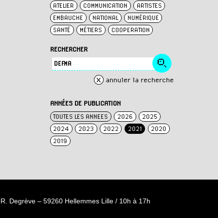
ATELIER
COMMUNICATION
ARTISTES
EMBAUCHE
NATIONAL
NUMÉRIQUE
SANTÉ
MÉTIERS
COOPERATION
RECHERCHER
x
annuler la recherche
ANNÉES DE PUBLICATION
TOUTES LES ANNEES
2026
2025
2024
2023
2022
2021
2020
2019
R. Degrève – 59260 Hellemmes Lille / 10h à 17h