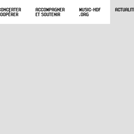
CONCERTER
ACCOMPAGNER
MUSIC-HDF
ACTUALIT
COOPÉRER
ET SOUTENIR
.ORG